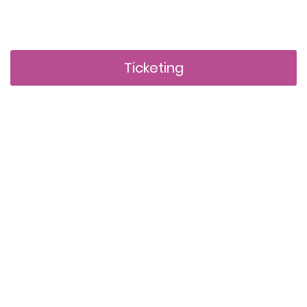
Ticketing
QUE PROPOSONS-NOUS ?
Des artistes de rue
incroyable, des
espaces enchantés &
une ambiance
chaleureuse.